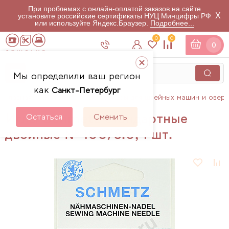
При проблемах с онлайн-оплатой заказов на сайте
X
установите российские сертификаты НУЦ Минцифры РФ
или используйте Яндекс.Браузер.
Подробнее...
0
0
0
Мы определили ваш регион
как
Санкт-Петербург
Главная
Каталог
Аксессуары для швейных машин и овер
Иглы Schmetz стандартные
Остаться
Сменить
двойные № 100/8.0, 1 шт.