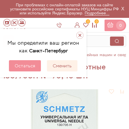
При проблемах с онлайн-оплатой заказов на сайте
X
установите российские сертификаты НУЦ Минцифры РФ
или используйте Яндекс.Браузер.
Подробнее...
0
0
0
Мы определили ваш регион
как
Санкт-Петербург
Главная
Каталог
Аксессуары для швейных машин и овер
Иглы Schmetz стандартные
Остаться
Сменить
130/705H № 90, 10 шт.