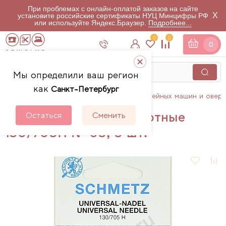
При проблемах с онлайн-оплатой заказов на сайте
X
установите российские сертификаты НУЦ Минцифры РФ
или используйте Яндекс.Браузер.
Подробнее...
0
0
0
Мы определили ваш регион
как
Санкт-Петербург
Главная
Каталог
Аксессуары для швейных машин и овер
Иглы Schmetz стандартные
Остаться
Сменить
130/705H № 65, 5 шт.