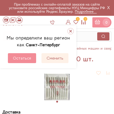
При проблемах с онлайн-оплатой заказов на сайте
X
установите российские сертификаты НУЦ Минцифры РФ
или используйте Яндекс.Браузер.
Подробнее...
0
0
0
Мы определили ваш регион
как
Санкт-Петербург
Главная
Каталог
Аксессуары для швейных машин и овер
Иглы стандарт № 70, 10 шт.
Остаться
Сменить