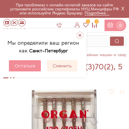
При проблемах с онлайн-оплатой заказов на сайте
X
установите российские сертификаты НУЦ Минцифры РФ
или используйте Яндекс.Браузер.
Подробнее...
0
0
0
Мы определили ваш регион
как
Санкт-Петербург
Главная
Каталог
Аксессуары для швейных машин и овер
Иглы микротекс № 60(3)70(2), 5
Остаться
Сменить
шт.