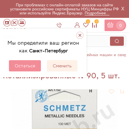
При проблемах с онлайн-оплатой заказов на сайте
X
установите российские сертификаты НУЦ Минцифры РФ
или используйте Яндекс.Браузер.
Подробнее...
0
0
0
Мы определили ваш регион
как
Санкт-Петербург
Главная
Каталог
Аксессуары для швейных машин и овер
Иглы Schmetz
Остаться
Сменить
металлизированные №90, 5 шт.