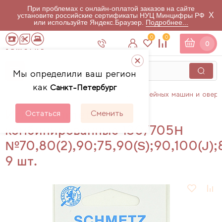
При проблемах с онлайн-оплатой заказов на сайте
X
установите российские сертификаты НУЦ Минцифры РФ
или используйте Яндекс.Браузер.
Подробнее...
0
0
0
Мы определили ваш регион
как
Санкт-Петербург
Главная
Каталог
Аксессуары для швейных машин и овер
Иглы Schmetz
Остаться
Сменить
комбинированные 130/705H
№70,80(2),90;75,90(S);90,100(J);
9 шт.