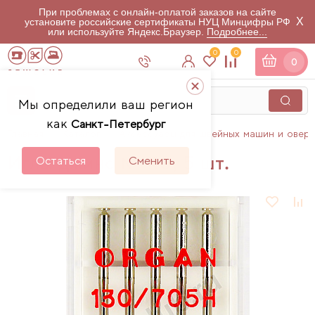
При проблемах с онлайн-оплатой заказов на сайте
X
установите российские сертификаты НУЦ Минцифры РФ
или используйте Яндекс.Браузер.
Подробнее...
0
0
0
Мы определили ваш регион
как
Санкт-Петербург
Главная
Каталог
Аксессуары для швейных машин и овер
Иглы джинс № 110, 5 шт.
Остаться
Сменить