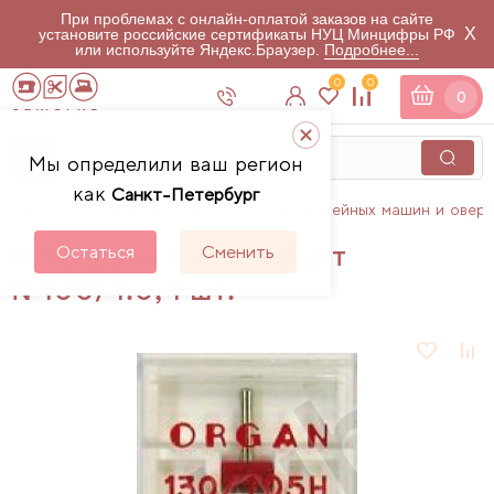
При проблемах с онлайн-оплатой заказов на сайте
X
установите российские сертификаты НУЦ Минцифры РФ
или используйте Яндекс.Браузер.
Подробнее...
0
0
0
Мы определили ваш регион
как
Санкт-Петербург
Главная
Каталог
Аксессуары для швейных машин и овер
Иглы двойные стандарт
Остаться
Сменить
№100/4.0, 1 шт.