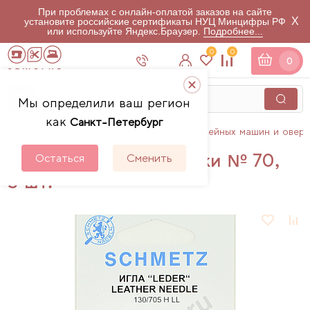
При проблемах с онлайн-оплатой заказов на сайте
X
установите российские сертификаты НУЦ Минцифры РФ
или используйте Яндекс.Браузер.
Подробнее...
0
0
0
Мы определили ваш регион
как
Санкт-Петербург
Главная
Каталог
Аксессуары для швейных машин и овер
Иглы Schmetz для кожи № 70,
Остаться
Сменить
5 шт.