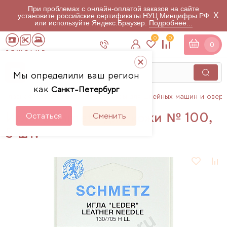
При проблемах с онлайн-оплатой заказов на сайте
X
установите российские сертификаты НУЦ Минцифры РФ
или используйте Яндекс.Браузер.
Подробнее...
0
0
0
Мы определили ваш регион
как
Санкт-Петербург
Главная
Каталог
Аксессуары для швейных машин и овер
Иглы Schmetz для кожи № 100,
Остаться
Сменить
5 шт.