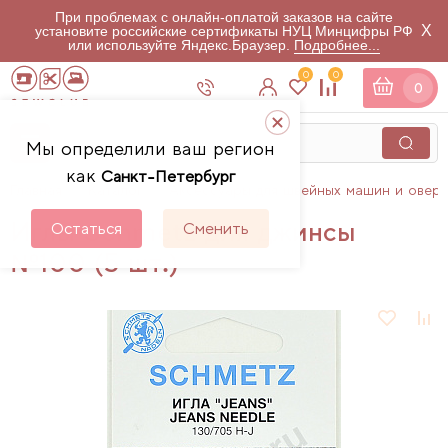
При проблемах с онлайн-оплатой заказов на сайте
X
установите российские сертификаты НУЦ Минцифры РФ
или используйте Яндекс.Браузер.
Подробнее...
0
0
0
Мы определили ваш регион
как
Санкт-Петербург
Главная
Каталог
Аксессуары для швейных машин и овер
Иглы Schmetz для джинсы
Остаться
Сменить
№100 (5 шт.)