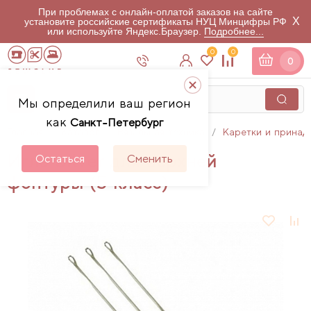
При проблемах с онлайн-оплатой заказов на сайте
X
установите российские сертификаты НУЦ Минцифры РФ
или используйте Яндекс.Браузер.
Подробнее...
0
0
0
Мы определили ваш регион
как
Санкт-Петербург
Главная
Каталог
Вязальная техника
Каретки и принад
Игла Silver для верхней
Остаться
Сменить
фонтуры (5 класс)