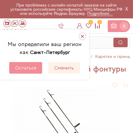
При проблемах с онлайн-оплатой заказов на сайте
X
установите российские сертификаты НУЦ Минцифры РФ
или используйте Яндекс.Браузер.
Подробнее...
0
0
0
Мы определили ваш регион
как
Санкт-Петербург
Главная
Каталог
Вязальная техника
Каретки и принад
Игла Silver для нижней фонтуры
Остаться
Сменить