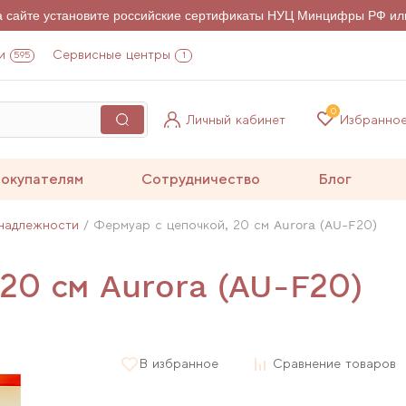
на сайте установите российские сертификаты НУЦ Минцифры РФ ил
и
Сервисные центры
595
1
0
Личный кабинет
Избранно
окупателям
Сотрудничество
Блог
надлежности
Фермуар с цепочкой, 20 см Aurora (AU-F20)
 20 см Aurora (AU-F20)
В избранное
Сравнение товаров