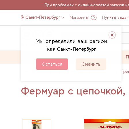
При проблемах с онлайн-оплатой заказов 
Санкт-Петербург
Магазины
Пункты выдач
0
Мы определили ваш регион
как
Санкт-Петербург
Каталог
Акции
П
Остаться
Сменить
Главная
Каталог
Аксессуары для пэчворка
При
Фермуар с цепочкой,