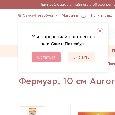
При проблемах с онлайн-оплатой заказов 
Санкт-Петербург
Магазины
Пункты выдач
0
Мы определили ваш регион
как
Санкт-Петербург
Каталог
Акции
П
Остаться
Сменить
Главная
Каталог
Аксессуары для пэчворка
При
Фермуар, 10 см Auror