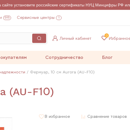
на сайте установите российские сертификаты НУЦ Минцифры РФ ил
и
Сервисные центры
595
1
0
Личный кабинет
Избранно
окупателям
Сотрудничество
Блог
надлежности
Фермуар, 10 см Aurora (AU-F10)
a (AU-F10)
В избранное
Сравнение товаров