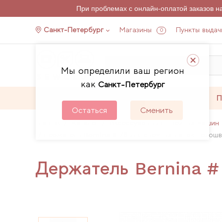
При проблемах с онлайн-оплатой заказов 
Санкт-Петербург
Магазины
Пункты выдач
0
Мы определили ваш регион
как
Санкт-Петербург
Каталог
Акции
П
Остаться
Сменить
Главная
Каталог
Аксессуары для швейных машин 
Держатель Bernina # 78 для съемных лапок подошв
Держатель Bernina #