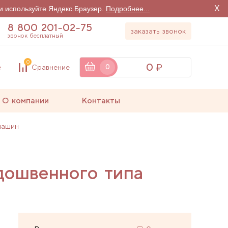
X
и используйте Яндекс.Браузер.
Подробнее...
8 800 201-02-75
заказать звонок
звонок бесплатный
0
0
е
Сравнение
0
О компании
Контакты
машин
дошвенного типа