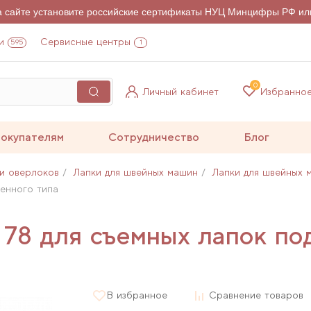
на сайте установите российские сертификаты НУЦ Минцифры РФ ил
и
Сервисные центры
595
1
0
Личный кабинет
Избранно
окупателям
Сотрудничество
Блог
и оверлоков
Лапки для швейных машин
Лапки для швейных 
енного типа
 78 для съемных лапок по
В избранное
Сравнение товаров