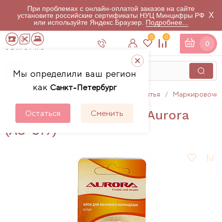
При проблемах с онлайн-оплатой заказов на сайте
X
установите российские сертификаты НУЦ Минцифры РФ
или используйте Яндекс.Браузер.
Подробнее...
0
0
0
Мы определили ваш регион
как
Санкт-Петербург
Главная
Каталог
Аксессуары для шитья
Маркировочны
Блок запасной, белый Aurora
Остаться
Сменить
(AU-319)