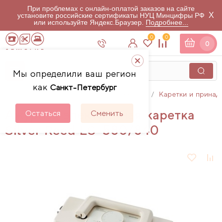
При проблемах с онлайн-оплатой заказов на сайте
X
установите российские сертификаты НУЦ Минцифры РФ
или используйте Яндекс.Браузер.
Подробнее...
0
0
0
Мы определили ваш регион
как
Санкт-Петербург
Главная
Каталог
Вязальная техника
Каретки и принад
Ажурная электронная каретка
Остаться
Сменить
Silver Reed LC-580/840