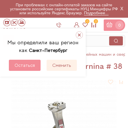
При проблемах с онлайн-оплатой заказов на сайте
X
установите российские сертификаты НУЦ Минцифры РФ
или используйте Яндекс.Браузер.
Подробнее...
0
0
0
Мы определили ваш регион
как
Санкт-Петербург
Главная
Каталог
Аксессуары для швейных машин и овер
Лапка для выпушки Bernina # 38
Остаться
Сменить