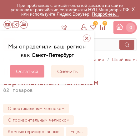
При проблемах с онлайн-оплатой заказов на сайте
X
установите российские сертификаты НУЦ Минцифры РФ
или используйте Яндекс.Браузер.
Подробнее...
0
0
0
Мы определили ваш регион
как
Санкт-Петербург
Главная
Каталог
Швейное оборудование
Швейные ма
Швейные машины с
Остаться
Сменить
вертикальным челноком
82
товаров
С вертикальным челноком
С горизонтальным челноком
Компьютеризированные
Еще...